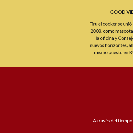
GOOD VI
Firu el cocker se unió
2008, como mascota 
la oficina y Conse
nuevos horizontes, ah
mismo puesto en 
A través del tiempo