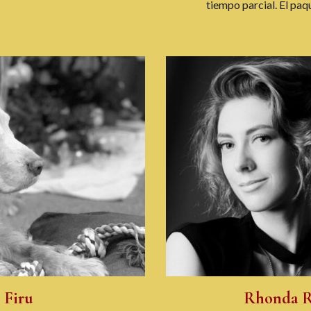
tiempo parcial. El pa
Rhonda 
Firu