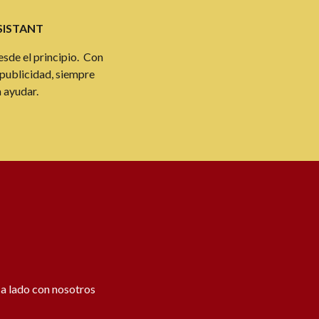
SISTANT
sde el principio. Con
 publicidad, siempre
a ayudar.
 a lado con nosotros